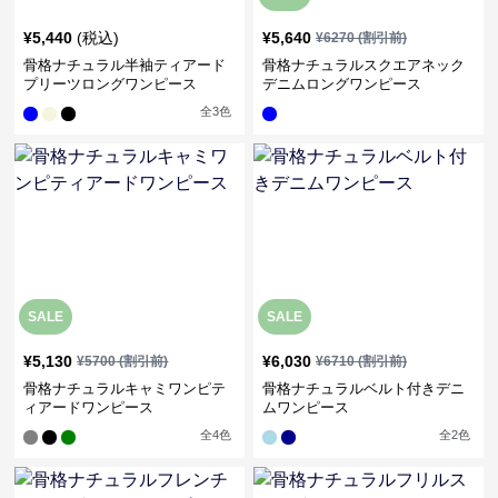
¥
5,440
(税込)
¥
5,640
¥
6270
(割引前)
骨格ナチュラル半袖ティアード
骨格ナチュラルスクエアネック
プリーツロングワンピース
デニムロングワンピース
全
3
色
SALE
SALE
¥
5,130
¥
6,030
¥
5700
(割引前)
¥
6710
(割引前)
骨格ナチュラルキャミワンピテ
骨格ナチュラルベルト付きデニ
ィアードワンピース
ムワンピース
全
4
色
全
2
色