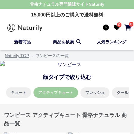
骨格ナチュラル
専門通販サイト
Naturily
15,000
円以上のご購入で送料無料
0
0
新着商品
商品を検索
人気ランキング
Naturily TOP
›
ワンピースの一覧
顔タイプで絞り込む
キュート
アクティブキュート
フレッシュ
クールカ
ワンピース アクティブキュート 骨格ナチュラル 商
品一覧