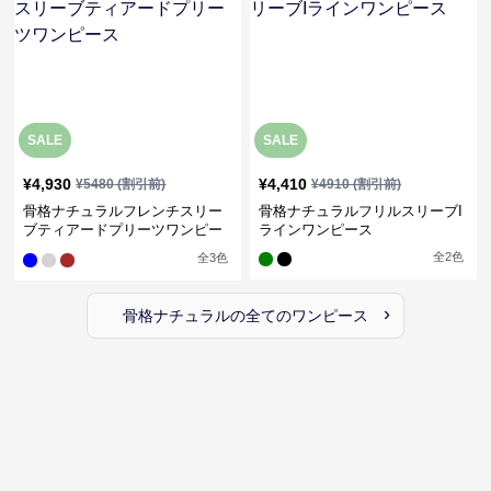
SALE
SALE
¥
4,930
¥
4,410
¥
5480
(割引前)
¥
4910
(割引前)
骨格ナチュラルフレンチスリー
骨格ナチュラルフリルスリーブI
ブティアードプリーツワンピー
ラインワンピース
ス
全
2
色
全
3
色
›
骨格ナチュラル
の全ての
ワンピース