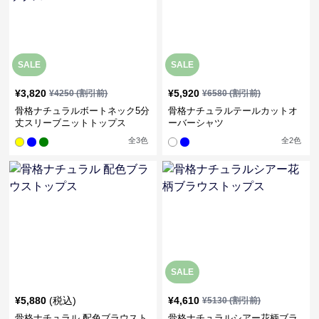
SALE
SALE
¥
3,820
¥
5,920
¥
4250
(割引前)
¥
6580
(割引前)
骨格ナチュラルボートネック5分
骨格ナチュラルテールカットオ
丈スリーブニットトップス
ーバーシャツ
全
3
色
全
2
色
SALE
¥
5,880
(税込)
¥
4,610
¥
5130
(割引前)
骨格ナチュラル 配色ブラウスト
骨格ナチュラルシアー花柄ブラ