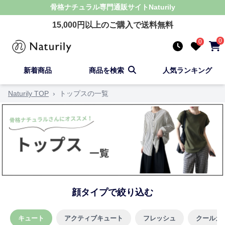
骨格ナチュラル
専門通販サイト
Naturily
15,000
円以上のご購入で送料無料
0
0
新着商品
商品を検索
人気ランキング
Naturily TOP
›
トップスの一覧
顔タイプで絞り込む
キュート
アクティブキュート
フレッシュ
クールカ