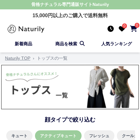
骨格ナチュラル
専門通販サイト
Naturily
15,000
円以上のご購入で送料無料
0
0
新着商品
商品を検索
人気ランキング
Naturily TOP
›
トップスの一覧
顔タイプで絞り込む
キュート
アクティブキュート
フレッシュ
クールカ