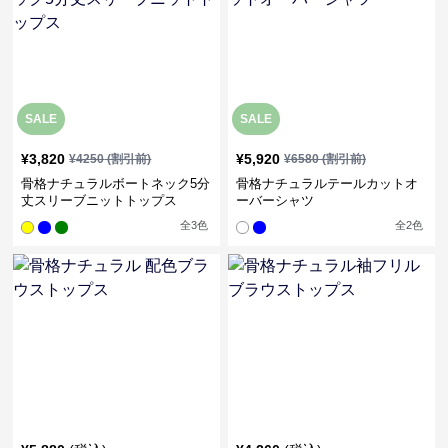
SALE
SALE
¥
3,820
¥
5,920
¥
4250
(割引前)
¥
6580
(割引前)
骨格ナチュラルボートネック5分
骨格ナチュラルテールカットオ
丈スリーブニットトップス
ーバーシャツ
全
3
色
全
2
色