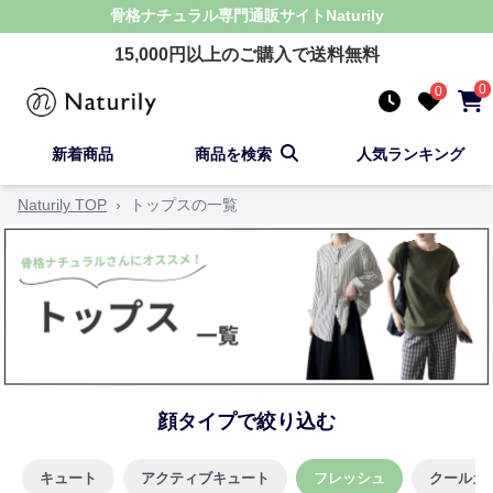
骨格ナチュラル
専門通販サイト
Naturily
15,000
円以上のご購入で送料無料
0
0
新着商品
商品を検索
人気ランキング
Naturily TOP
›
トップスの一覧
顔タイプで絞り込む
キュート
アクティブキュート
フレッシュ
クールカ