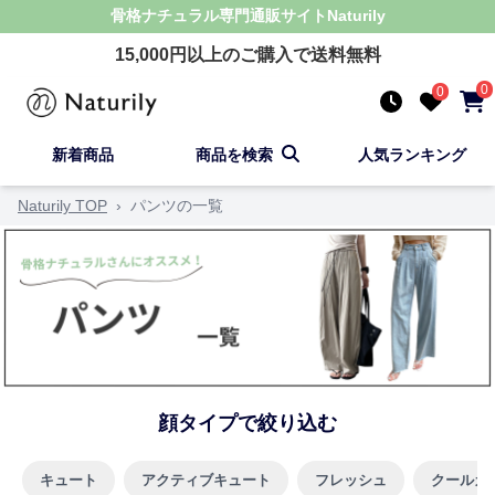
骨格ナチュラル
専門通販サイト
Naturily
15,000
円以上のご購入で送料無料
0
0
新着商品
商品を検索
人気ランキング
Naturily TOP
›
パンツの一覧
顔タイプで絞り込む
キュート
アクティブキュート
フレッシュ
クールカ