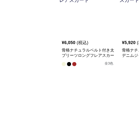
¥
6,050
(税込)
¥
5,920
骨格ナチュラルベルト付き太
骨格ナチ
プリーツロングフレアスカー
デニムジ
ト
全
3
色