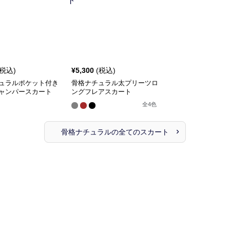
(税込)
¥
5,300
(税込)
ュラルポケット付き
骨格ナチュラル太プリーツロ
ャンパースカート
ングフレアスカート
全
4
色
›
骨格ナチュラル
の全ての
スカート