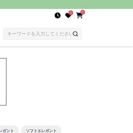
0
0
レガント
ソフトエレガント