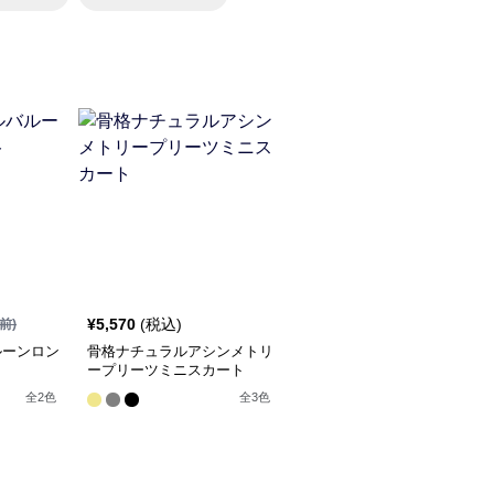
¥
5,570
(税込)
前)
ルーンロン
骨格ナチュラルアシンメトリ
ープリーツミニスカート
全
2
色
全
3
色