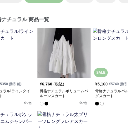
格ナチュラル 商品一覧
SALE
¥
6,760
(税込)
¥
5,160
5350
(割引前)
¥
5740
(割引
ュラルIラインタイ
骨格ナチュラルボリュームバ
骨格ナチュラルバ
ト
ルーンスカート
グスカート
全
2
色
全
2
色