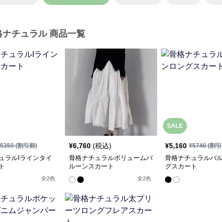
格ナチュラル 商品一覧
SALE
¥
6,760
(税込)
¥
5,160
5350
(割引前)
¥
5740
(割引
ュラルIラインタイ
骨格ナチュラルボリュームバ
骨格ナチュラルバ
ト
ルーンスカート
グスカート
全
2
色
全
2
色