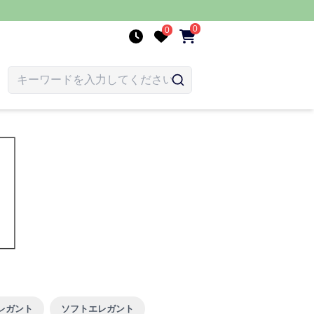
0
0
レガント
ソフトエレガント