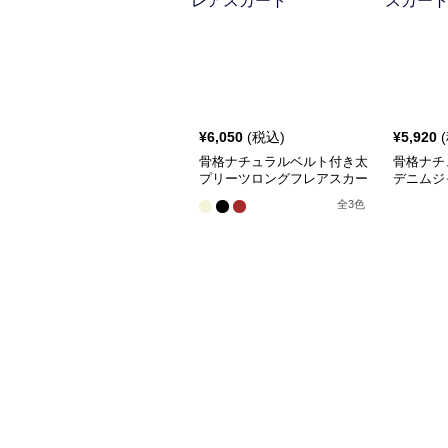
¥
6,050
(税込)
¥
5,920
骨格ナチュラルベルト付き太
骨格ナチ
プリーツロングフレアスカー
デニムジ
ト
全
3
色