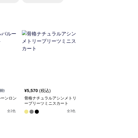
¥
5,570
(税込)
前)
ルーンロン
骨格ナチュラルアシンメトリ
ープリーツミニスカート
全
2
色
全
3
色