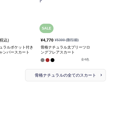
SALE
(税込)
¥
4,770
¥
5300
(割引前)
ュラルポケット付き
骨格ナチュラル太プリーツロ
ャンパースカート
ングフレアスカート
全
4
色
›
骨格ナチュラル
の全ての
スカート