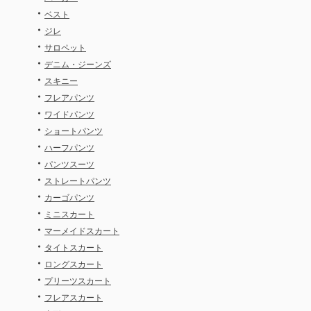
・
ベスト
・
ジレ
・
サロペット
・
デニム・ジーンズ
・
スキニー
・
フレアパンツ
・
ワイドパンツ
・
ショートパンツ
・
ハーフパンツ
・
パンツスーツ
・
ストレートパンツ
・
カーゴパンツ
・
ミニスカート
・
マーメイドスカート
・
タイトスカート
・
ロングスカート
・
プリーツスカート
・
フレアスカート