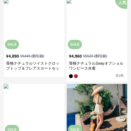
人気
SALE
SALE
¥
4,890
¥
4,960
¥
5440
(割引前)
¥
5520
(割引前)
骨格ナチュラルツイストクロッ
骨格ナチュラル2wayオフショル
プトップ＆フレアスカートセッ
ワンピース水着
ト
全
2
色
SALE
SALE