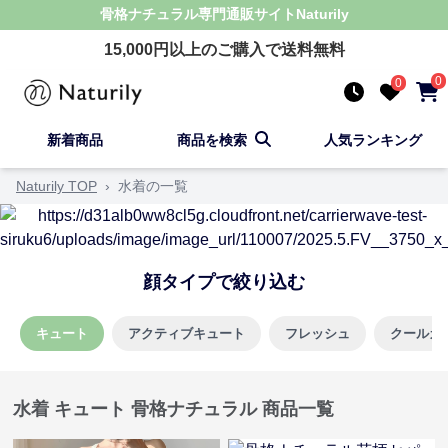
骨格ナチュラル
専門通販サイト
Naturily
15,000
円以上のご購入で送料無料
0
0
新着商品
商品を検索
人気ランキング
Naturily TOP
›
水着の一覧
顔タイプで絞り込む
キュート
アクティブキュート
フレッシュ
クールカ
水着 キュート 骨格ナチュラル 商品一覧