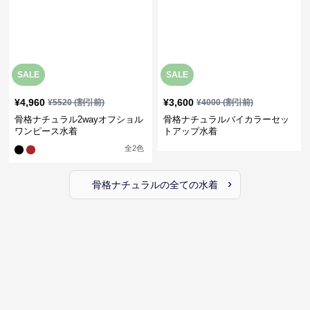
SALE
SALE
¥
4,960
¥
3,600
¥
5520
(割引前)
¥
4000
(割引前)
骨格ナチュラル2wayオフショル
骨格ナチュラルバイカラーセッ
ワンピース水着
トアップ水着
全
2
色
›
骨格ナチュラル
の全ての
水着