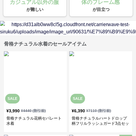
カジュアル以外の服
体のフレーム感
が難しい
が目立つ
骨格ナチュラル水着のセールアイテム
SALE
SALE
¥
3,990
¥
6,390
¥
4440
(割引前)
¥
7110
(割引前)
骨格ナチュラル花柄セパレート
骨格ナチュラルハートドロップ
水着
柄フリルラッシュガード3点セッ
ト