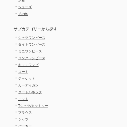
水着
・
シューズ
・
その他
サブカテゴリーから探す
・
シャツワンピース
・
タイトワンピース
・
ミニワンピース
・
ロングワンピース
・
キャミワンピ
・
コート
・
ジャケット
・
カーディガン
・
タートルネック
・
ニット
・
Tシャツ/カットソー
・
ブラウス
・
シャツ
・
パーカー