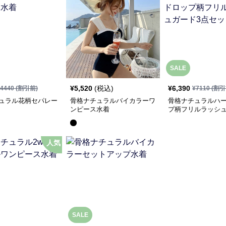
SALE
¥
5,520
(税込)
¥
6,390
4440
(割引前)
¥
7110
(割引
ュラル花柄セパレー
骨格ナチュラルバイカラーワ
骨格ナチュラルハ
ンピース水着
プ柄フリルラッシュ
点セット
人気
SALE