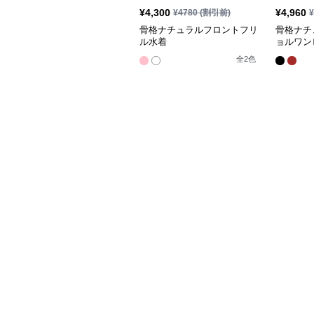
¥
4,300
¥
4,960
¥
4780
(割引前)
¥
骨格ナチュラルフロントフリ
骨格ナチ
ル水着
ョルワン
全
2
色