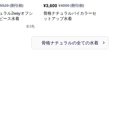
¥
3,600
5520
(割引前)
¥
4000
(割引前)
ュラル2wayオフシ
骨格ナチュラルバイカラーセ
ピース水着
ットアップ水着
全
2
色
›
骨格ナチュラル
の全ての
水着