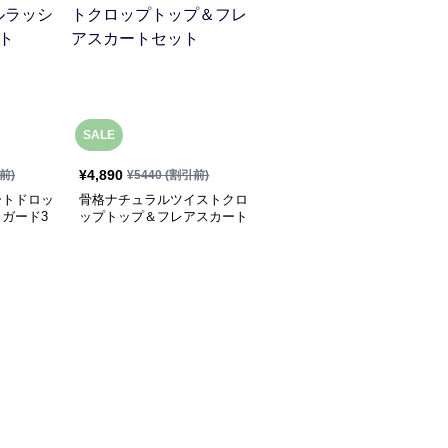
SALE
¥
4,890
前)
¥
5440
(割引前)
ートドロッ
骨格ナチュラルツイストクロ
ガード3
ップトップ＆フレアスカート
セット