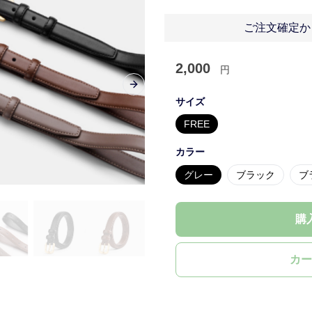
ご注文確定か
2,000
円
Next slide
サイズ
FREE
カラー
グレー
ブラック
ブ
購
カー