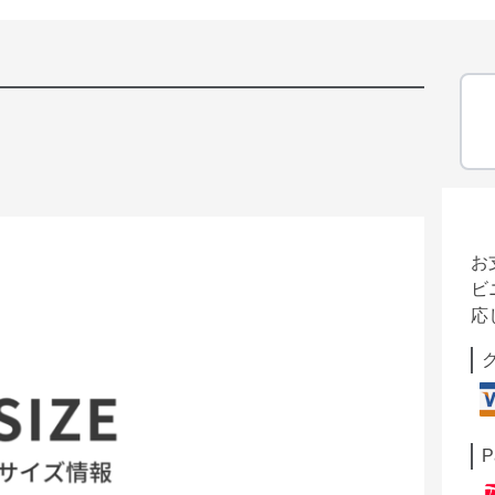
お
ビ
応
P