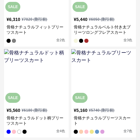
SALE
SALE
¥
6,310
¥
5,440
¥
7020
(割引前)
¥
6050
(割引前)
骨格ナチュラルフィットプリー
骨格ナチュラルベルト付き太プ
ツスカート
リーツロングフレアスカート
全
2
色
全
3
色
SALE
SALE
¥
5,560
¥
5,160
¥
6180
(割引前)
¥
5740
(割引前)
骨格ナチュラルドット柄プリー
骨格ナチュラルプリーツスカー
ツスカート
ト
全
4
色
全
7
色