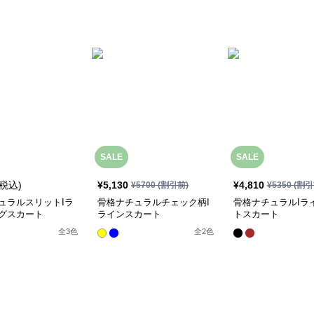
SALE
SALE
(税込)
¥
5,130
¥
4,810
¥
5700
(割引前)
¥
5350
(割引
ュラルスリットIラ
骨格ナチュラルチェック柄I
骨格ナチュラルIラ
グスカート
ラインスカート
トスカート
全
3
色
全
2
色