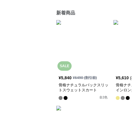
新着商品
SALE
¥
5,840
¥
5,610
¥
6490
(割引前)
骨格ナチュラルバックスリッ
骨格ナチ
トスウェットスカート
インロン
全
2
色