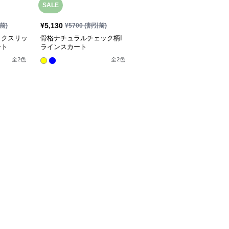
SALE
¥
5,130
前)
¥
5700
(割引前)
ックスリッ
骨格ナチュラルチェック柄I
ート
ラインスカート
全
2
色
全
2
色