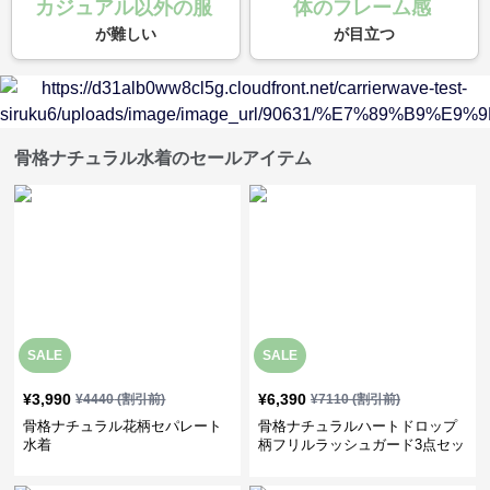
カジュアル以外の服
体のフレーム感
が難しい
が目立つ
骨格ナチュラル水着のセールアイテム
SALE
SALE
¥
3,990
¥
6,390
¥
4440
(割引前)
¥
7110
(割引前)
骨格ナチュラル花柄セパレート
骨格ナチュラルハートドロップ
水着
柄フリルラッシュガード3点セッ
ト