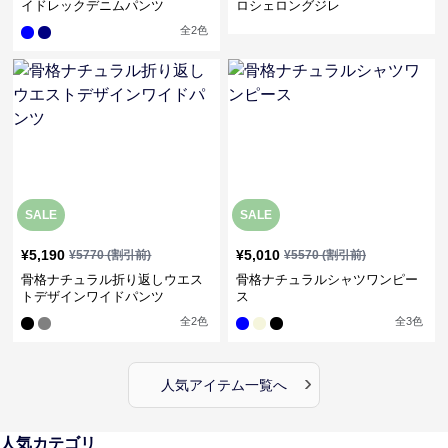
イドレックデニムパンツ
ロシェロングジレ
全
2
色
SALE
SALE
¥
5,190
¥
5,010
¥
5770
(割引前)
¥
5570
(割引前)
骨格ナチュラル折り返しウエス
骨格ナチュラルシャツワンピー
トデザインワイドパンツ
ス
全
2
色
全
3
色
›
人気アイテム一覧へ
人気カテゴリ