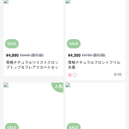
SALE
SALE
¥
4,890
¥
4,300
¥
5440
(割引前)
¥
4780
(割引前)
骨格ナチュラルツイストクロッ
骨格ナチュラルフロントフリル
プトップ＆フレアスカートセッ
水着
ト
全
2
色
人気
SALE
SALE