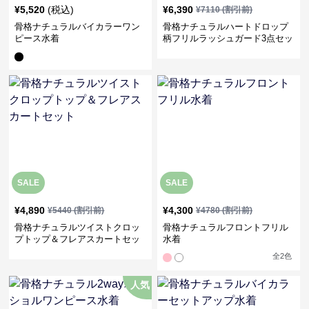
¥
5,520
(税込)
¥
6,390
¥
7110
(割引前)
骨格ナチュラルバイカラーワン
骨格ナチュラルハートドロップ
ピース水着
柄フリルラッシュガード3点セッ
ト
SALE
SALE
¥
4,890
¥
4,300
¥
5440
(割引前)
¥
4780
(割引前)
骨格ナチュラルツイストクロッ
骨格ナチュラルフロントフリル
プトップ＆フレアスカートセッ
水着
ト
全
2
色
人気