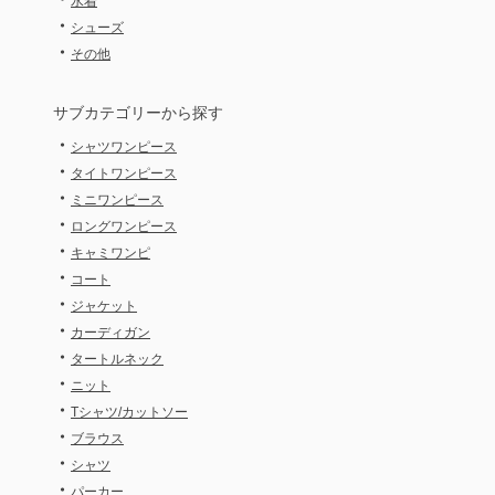
水着
・
シューズ
・
その他
サブカテゴリーから探す
・
シャツワンピース
・
タイトワンピース
・
ミニワンピース
・
ロングワンピース
・
キャミワンピ
・
コート
・
ジャケット
・
カーディガン
・
タートルネック
・
ニット
・
Tシャツ/カットソー
・
ブラウス
・
シャツ
・
パーカー