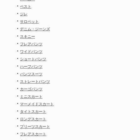
・
ベスト
・
ジレ
・
サロペット
・
デニム・ジーンズ
・
スキニー
・
フレアパンツ
・
ワイドパンツ
・
ショートパンツ
・
ハーフパンツ
・
パンツスーツ
・
ストレートパンツ
・
カーゴパンツ
・
ミニスカート
・
マーメイドスカート
・
タイトスカート
・
ロングスカート
・
プリーツスカート
・
フレアスカート