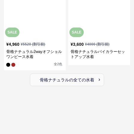
SALE
SALE
¥
4,960
¥
3,600
¥
5520
(割引前)
¥
4000
(割引前)
骨格ナチュラル2wayオフショル
骨格ナチュラルバイカラーセッ
ワンピース水着
トアップ水着
全
2
色
›
骨格ナチュラル
の全ての
水着