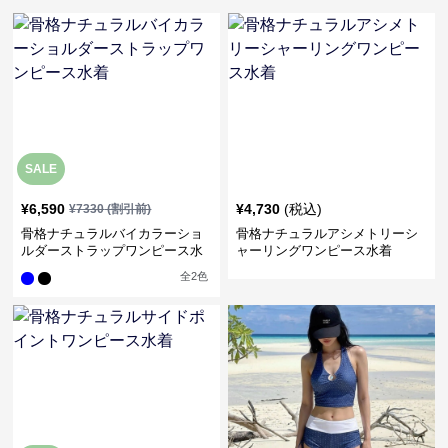
SALE
¥
6,590
¥
4,730
(税込)
¥
7330
(割引前)
骨格ナチュラルバイカラーショ
骨格ナチュラルアシメトリーシ
ルダーストラップワンピース水
ャーリングワンピース水着
着
全
2
色