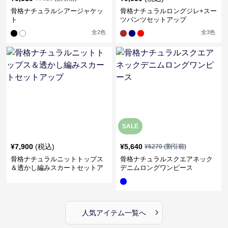
骨格ナチュラルシアージャケッ
骨格ナチュラルロングジレ+スー
ト
ツパンツセットアップ
全
2
色
全
3
色
SALE
¥
7,900
(税込)
¥
5,640
¥
6270
(割引前)
骨格ナチュラルニットトップス
骨格ナチュラルスクエアネック
＆透かし編みスカートセットア
デニムロングワンピース
ップ
›
人気アイテム一覧へ