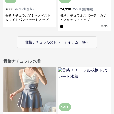
¥
600
¥
4,990
¥
670
(割引前)
¥
5550
(割引前)
骨格ナチュラルVネックベスト
骨格ナチュラルスポーティカジ
＆ワイドパンツセットアップ
ュアルセットアップ
全
2
色
›
骨格ナチュラル
の
セットアイテム
一覧へ
骨格ナチュラル 水着
SALE