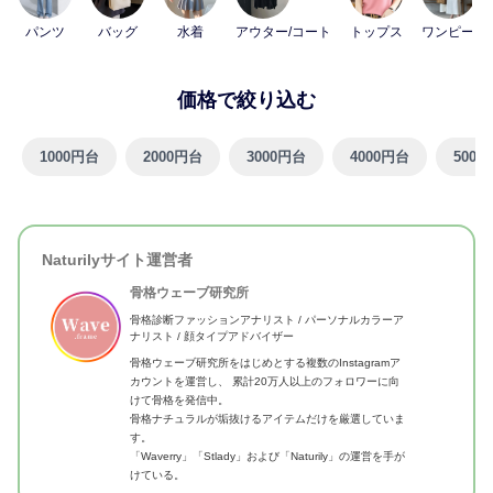
パンツ
バッグ
水着
アウター/コート
トップス
ワンピース
価格で絞り込む
1000円台
2000円台
3000円台
4000円台
5000
Naturilyサイト運営者
骨格ウェーブ研究所
骨格診断ファッションアナリスト / パーソナルカラーア
ナリスト / 顔タイプアドバイザー
骨格ウェーブ研究所をはじめとする複数のInstagramア
カウントを運営し、 累計20万人以上のフォロワーに向
けて骨格を発信中。
骨格ナチュラルが垢抜けるアイテムだけを厳選していま
す。
「Waverry」「Stlady」および「Naturily」の運営を手が
けている。