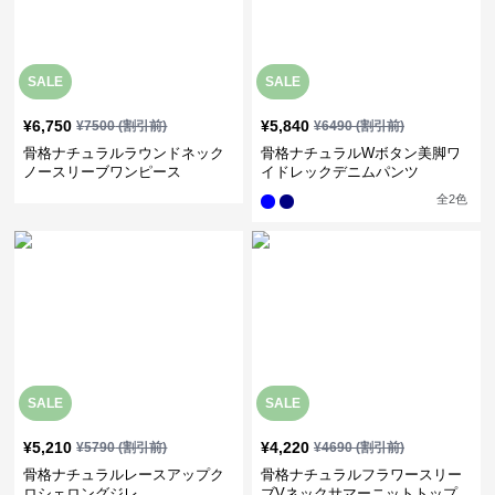
SALE
SALE
¥
6,750
¥
5,840
¥
7500
(割引前)
¥
6490
(割引前)
骨格ナチュラルラウンドネック
骨格ナチュラルWボタン美脚ワ
ノースリーブワンピース
イドレックデニムパンツ
全
2
色
SALE
SALE
¥
5,210
¥
4,220
¥
5790
(割引前)
¥
4690
(割引前)
骨格ナチュラルレースアップク
骨格ナチュラルフラワースリー
ロシェロングジレ
ブVネックサマーニットトップ