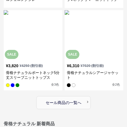
ス
SALE
SALE
¥
3,820
¥
6,310
¥
4250
(割引前)
¥
7020
(割引前)
骨格ナチュラルボートネック5分
骨格ナチュラルシアージャケッ
丈スリーブニットトップス
ト
全
3
色
全
2
色
›
セール商品の一覧へ
骨格ナチュラル 新着商品