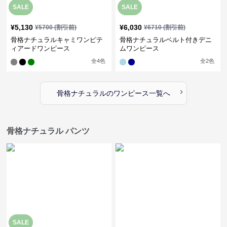
SALE
SALE
¥
5,130
¥
6,030
¥
5700
(割引前)
¥
6710
(割引前)
骨格ナチュラルキャミワンピテ
骨格ナチュラルベルト付きデニ
ィアードワンピース
ムワンピース
全
4
色
全
2
色
›
骨格ナチュラル
の
ワンピース
一覧へ
骨格ナチュラル パンツ
SALE