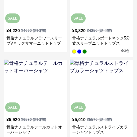
SALE
SALE
¥
4,220
¥
3,820
¥
4690
(割引前)
¥
4250
(割引前)
骨格ナチュラルフラワースリー
骨格ナチュラルボートネック5分
ブVネックサマーニットトップ
丈スリーブニットトップス
ス
全
3
色
SALE
SALE
¥
5,920
¥
5,010
¥
6580
(割引前)
¥
5570
(割引前)
骨格ナチュラルテールカットオ
骨格ナチュラルストライプカラ
ーバーシャツ
ーシャツトップス