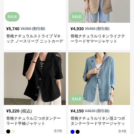
SALE
SALE
¥
5,740
¥
4,930
¥
6380
(割引前)
¥
5480
(割引前)
骨格ナチュラルストライプ Vネ
骨格ナチュラルリネンライクテ
ック ノースリーブ ニットカーデ
ーラードサマージャケット
ィガン
SALE
¥
5,220
(税込)
¥
4,150
¥
4620
(割引前)
骨格ナチュラル三つボタンテー
骨格ナチュラルリネン混２つボ
ラード半袖ジャケット
タンテーラードサマージャケッ
ト
全
2
色
全
4
色