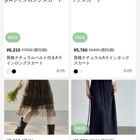
SALE
SALE
¥
6,310
¥
5,760
¥
7020
(割引前)
¥
6400
(割引前)
骨格ナチュラルベルト付きAラ
骨格ナチュラルAラインタック
インロングスカート
スカート
全
2
色
全
2
色
SALE