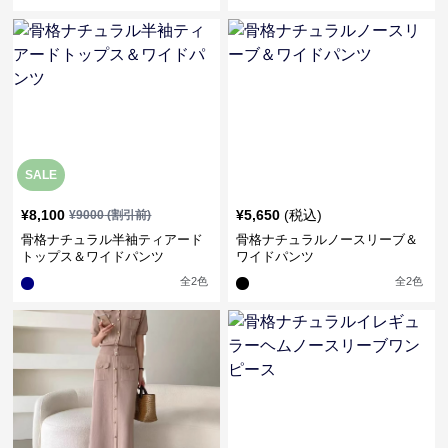
SALE
¥
8,100
¥
5,650
(税込)
¥
9000
(割引前)
骨格ナチュラル半袖ティアード
骨格ナチュラルノースリーブ＆
トップス＆ワイドパンツ
ワイドパンツ
全
2
色
全
2
色