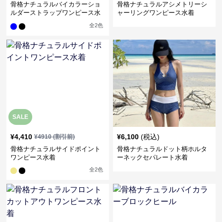
骨格ナチュラルバイカラーショ
骨格ナチュラルアシメトリーシ
ルダーストラップワンピース水
ャーリングワンピース水着
着
全
2
色
SALE
¥
4,410
¥
6,100
(税込)
¥
4910
(割引前)
骨格ナチュラルサイドポイント
骨格ナチュラルドット柄ホルタ
ワンピース水着
ーネックセパレート水着
全
2
色