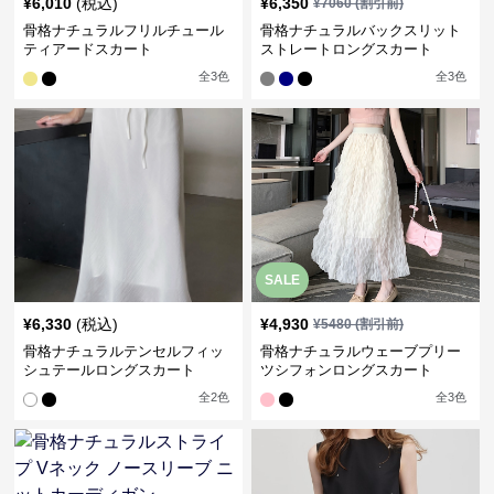
¥
6,010
(税込)
¥
6,350
¥
7060
(割引前)
骨格ナチュラルフリルチュール
骨格ナチュラルバックスリット
ティアードスカート
ストレートロングスカート
全
3
色
全
3
色
SALE
¥
6,330
(税込)
¥
4,930
¥
5480
(割引前)
骨格ナチュラルテンセルフィッ
骨格ナチュラルウェーブプリー
シュテールロングスカート
ツシフォンロングスカート
全
2
色
全
3
色