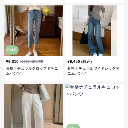
SALE
¥
6,310
¥
6,450
(税込)
¥
7020
(割引前)
骨格ナチュラルクロップドデニ
骨格ナチュラルワイドレッグデ
ムパンツ
ニムパンツ