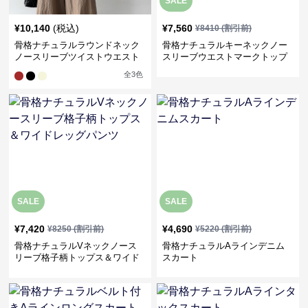
SALE
¥
10,140
(税込)
¥
7,560
¥
8410
(割引前)
骨格ナチュラルラウンドネック
骨格ナチュラルキーネックノー
ノースリーブツイストウエスト
スリーブウエストマークトップ
トップス＆パンツセットアップ
ス＆ストレートロングスカート
全
3
色
セットアップ
SALE
SALE
¥
7,420
¥
4,690
¥
8250
(割引前)
¥
5220
(割引前)
骨格ナチュラルVネックノース
骨格ナチュラルAラインデニム
リーブ格子柄トップス＆ワイド
スカート
レッグパンツ