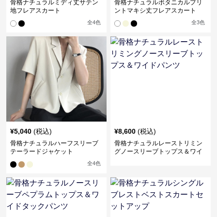
骨格ナチュラルミディ丈サテン
骨格ナチュラルボタニカルプリ
地フレアスカート
ントマキシ丈フレアスカート
全
4
色
全
3
色
¥
5,040
(税込)
¥
8,600
(税込)
骨格ナチュラルハーフスリーブ
骨格ナチュラルレーストリミン
テーラードジャケット
グノースリーブトップス＆ワイ
ドパンツ
全
4
色