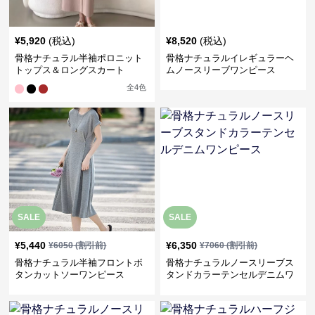
¥
5,920
(税込)
¥
8,520
(税込)
骨格ナチュラル半袖ポロニット
骨格ナチュラルイレギュラーヘ
トップス＆ロングスカート
ムノースリーブワンピース
全
4
色
SALE
SALE
¥
5,440
¥
6,350
¥
6050
(割引前)
¥
7060
(割引前)
骨格ナチュラル半袖フロントボ
骨格ナチュラルノースリーブス
タンカットソーワンピース
タンドカラーテンセルデニムワ
ンピース