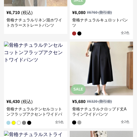
SALE
¥
6,710
(税込)
¥
6,080
¥
6760
(割引前)
骨格ナチュラルリネン混ホワイ
骨格ナチュラルキュロットパン
トカラーストレートパンツ
ツ
全
2
色
SALE
¥
6,430
(税込)
¥
5,680
¥
6320
(割引前)
骨格ナチュラルテンセルコット
骨格ナチュラルクロップド丈A
ンフラップアクセントワイドパ
ラインワイドパンツ
ンツ
全
2
色
全
5
色