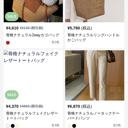
SALE
¥
4,610
¥
5,780
(税込)
¥
5130
(割引前)
骨格ナチュラル2wayカゴバッグ
骨格ナチュラルリングハンドル
かごバッグ
全
2
色
SALE
¥
4,370
¥
6,870
(税込)
¥
4860
(割引前)
骨格ナチュラルフェイクレザー
骨格ナチュラルノータックテー
トートバッグ
パードパンツ
全
3
色
全
2
色