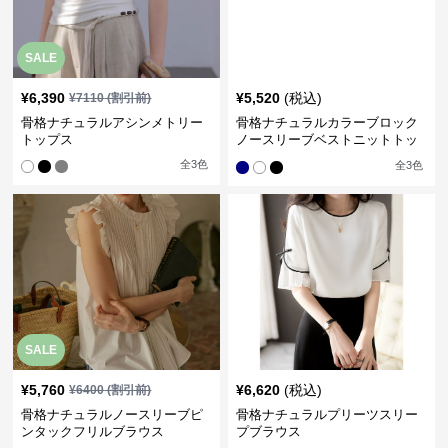
SALE
¥
6,390
¥
5,520
(税込)
¥
7110
(割引前)
骨格ナチュラルアシンメトリー
骨格ナチュラルカラーブロック
トップス
ノースリーブベストニットトッ
プス
全
3
色
全
3
色
SALE
¥
5,760
¥
6,620
(税込)
¥
6400
(割引前)
骨格ナチュラルノースリーブピ
骨格ナチュラルプリーツスリー
ンタックフリルブラウス
プブラウス