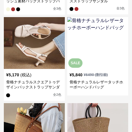
ッシュ素材バックストラップパ
スストラップサンダル
ンプス
全
3
色
全
3
色
SALE
¥
5,170
(税込)
¥
5,840
¥
6490
(割引前)
骨格ナチュラルスクエアトゥデ
骨格ナチュラルレザータッチホ
ザインバックストラップサンダ
ーボーハンドバッグ
ル
全
2
色