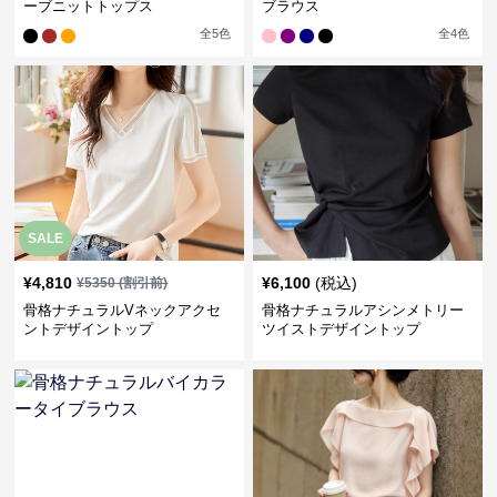
ーブニットトップス
ブラウス
全
5
色
全
4
色
SALE
¥
4,810
¥
6,100
(税込)
¥
5350
(割引前)
骨格ナチュラルVネックアクセ
骨格ナチュラルアシンメトリー
ントデザイントップ
ツイストデザイントップ