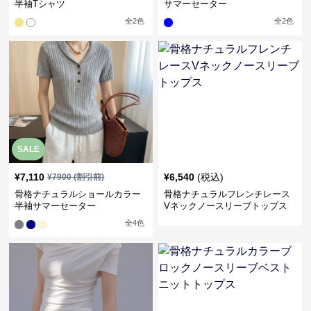
半袖Tシャツ
サマーセーター
全
2
色
全
2
色
SALE
¥
7,110
¥
6,540
(税込)
¥
7900
(割引前)
骨格ナチュラルショールカラー
骨格ナチュラルフレンチレース
半袖サマーセーター
Vネックノースリーブトップス
全
4
色