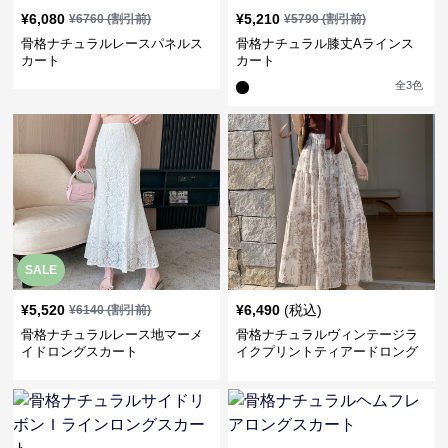
¥
6,080
¥
5,210
¥
6760
(割引前)
¥
5790
(割引前)
骨格ナチュラルレースパネルス
骨格ナチュラル膝丈Aラインス
カート
カート
全
3
色
SALE
¥
5,520
¥
6,490
(税込)
¥
6140
(割引前)
骨格ナチュラルレース地マーメ
骨格ナチュラルヴィンテージラ
イドロングスカート
イクプリントティアードロング
スカート