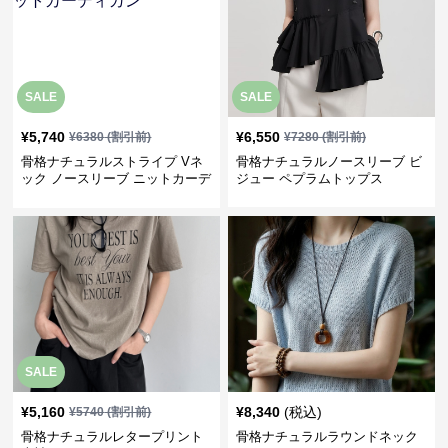
SALE
SALE
¥
5,740
¥
6,550
¥
6380
(割引前)
¥
7280
(割引前)
骨格ナチュラルストライプ Vネ
骨格ナチュラルノースリーブ ビ
ック ノースリーブ ニットカーデ
ジュー ペプラムトップス
ィガン
SALE
¥
5,160
¥
8,340
(税込)
¥
5740
(割引前)
骨格ナチュラルレタープリント
骨格ナチュラルラウンドネック