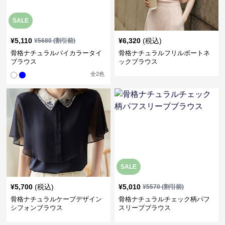
SALE
¥
5,110
¥
6,320
(税込)
¥
5680
(割引前)
骨格ナチュラルバイカラータイ
骨格ナチュラルフリルボートネ
ブラウス
ックブラウス
全
2
色
SALE
¥
5,700
(税込)
¥
5,010
¥
5570
(割引前)
骨格ナチュラルケープデザイン
骨格ナチュラルチェック柄パフ
シフォンブラウス
スリーブブラウス