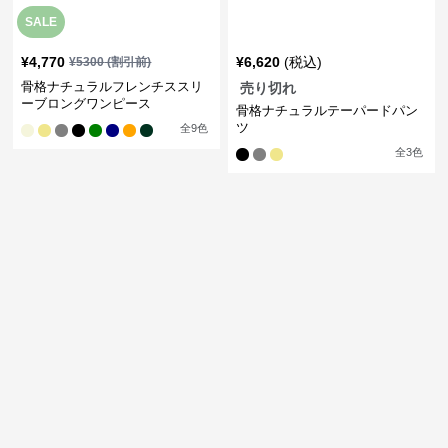
SALE
¥
4,770
¥
6,620
(税込)
¥
5300
(割引前)
骨格ナチュラルフレンチススリ
売り切れ
ーブロングワンピース
骨格ナチュラルテーパードパン
ツ
全
9
色
全
3
色