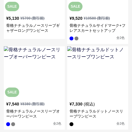
SALE
SALE
¥
5,130
¥
9,520
¥
5700
(割引前)
¥
10580
(割引前)
骨格ナチュラルノースリーブギ
骨格ナチュラルサイドマーク+フ
ャザーロングワンピース
レアスカートセットアップ
全
2
色
SALE
¥
7,540
¥
7,330
(税込)
¥
8380
(割引前)
骨格ナチュラルノースリーブオ
骨格ナチュラルドットノースリ
ーバーワンピース
ーブワンピース
全
2
色
全
2
色