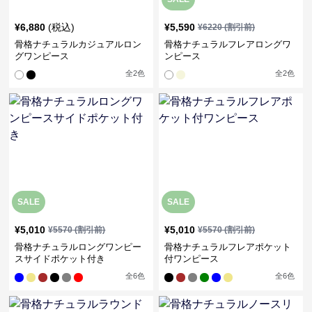
¥
6,880
(税込)
¥
5,590
¥
6220
(割引前)
骨格ナチュラルカジュアルロン
骨格ナチュラルフレアロングワ
グワンピース
ンピース
全
2
色
全
2
色
SALE
SALE
¥
5,010
¥
5,010
¥
5570
(割引前)
¥
5570
(割引前)
骨格ナチュラルロングワンピー
骨格ナチュラルフレアポケット
スサイドポケット付き
付ワンピース
全
6
色
全
6
色