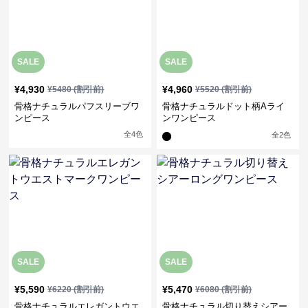
SALE
SALE
¥
4,930
¥
4,960
¥
5480
(割引前)
¥
5520
(割引前)
骨格ナチュラルパフスリーブワ
骨格ナチュラルドット柄Aライ
ンピース
ンワンピース
全
4
色
全
2
色
SALE
SALE
¥
5,590
¥
5,470
¥
6220
(割引前)
¥
6080
(割引前)
骨格ナチュラルエレガントウエ
骨格ナチュラル切り替えシアー