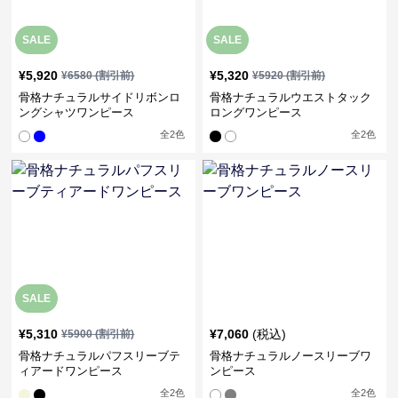
SALE
SALE
¥
5,920
¥
5,320
¥
6580
(割引前)
¥
5920
(割引前)
骨格ナチュラルサイドリボンロ
骨格ナチュラルウエストタック
ングシャツワンピース
ロングワンピース
全
2
色
全
2
色
SALE
¥
5,310
¥
7,060
(税込)
¥
5900
(割引前)
骨格ナチュラルパフスリーブテ
骨格ナチュラルノースリーブワ
ィアードワンピース
ンピース
全
2
色
全
2
色