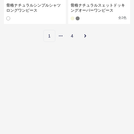
骨格ナチュラルシンプルシャツ
骨格ナチュラルスェットドッキ
ロングワンピース
ングオーバーワンピース
全
2
色
1
4
More pages