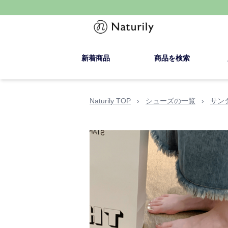
新着商品
商品を検索
Naturily TOP
›
シューズの一覧
›
サン