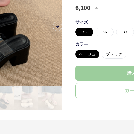
6,100
円
サイズ
Next slide
35
36
37
カラー
ベージュ
ブラック
購
カー