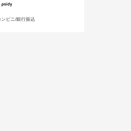
コンビニ/銀行振込