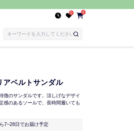
0
0
リアベルトサンダル
特徴のサンダルです。涼しげなデザイ
定感のあるソールで、長時間履いても
ら7~28日でお届け予定