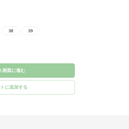
38
39
入画面に進む
トに追加する