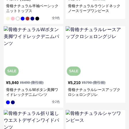
骨格ナチュラル半袖ベーシック
骨格ナチュラルラウンドネック
ニットトップス
ノースリーブワンピース
全
9
色
SALE
SALE
¥
5,840
¥
5,210
¥
6490
(割引前)
¥
5790
(割引前)
骨格ナチュラルWボタン美脚ワ
骨格ナチュラルレースアップク
イドレックデニムパンツ
ロシェロングジレ
全
2
色