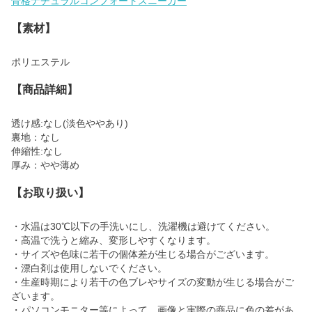
骨格ナチュラルコンフォートスニーカー
【素材】
ポリエステル
【商品詳細】
透け感:なし(淡色ややあり)
裏地：なし
伸縮性:なし
厚み：やや薄め
【お取り扱い】
・水温は30℃以下の手洗いにし、洗濯機は避けてください。
・高温で洗うと縮み、変形しやすくなります。
・サイズや色味に若干の個体差が生じる場合がございます。
・漂白剤は使用しないでください。
・生産時期により若干の色ブレやサイズの変動が生じる場合がご
ざいます。
・パソコンモニター等によって、画像と実際の商品に色の差があ