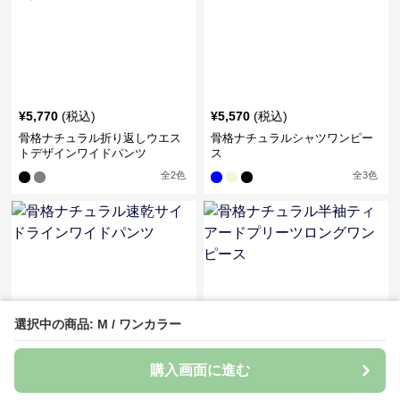
¥
5,770
(税込)
¥
5,570
(税込)
骨格ナチュラル折り返しウエス
骨格ナチュラルシャツワンピー
トデザインワイドパンツ
ス
全
2
色
全
3
色
選択中の商品: M / ワンカラー
購入画面に進む
¥
5,440
(税込)
¥
5,440
(税込)
骨格ナチュラル速乾サイドライ
骨格ナチュラル半袖ティアード