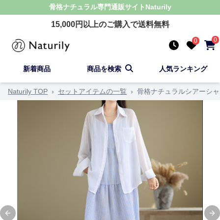
骨格ナチュラル
専門通販サイト
Naturily
15,000
円以上のご購入で送料無料
0
0
新着商品
商品を検索
人気ランキング
Naturily TOP
›
セットアイテムの一覧
›
骨格ナチュラルシアーシャ
Previous slide
Ne