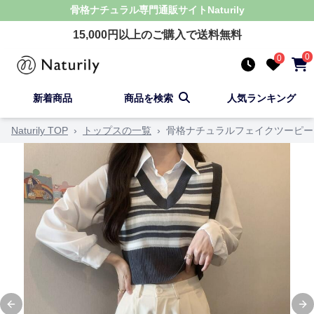
骨格ナチュラル
専門通販サイト
Naturily
15,000
円以上のご購入で送料無料
0
0
新着商品
商品を検索
人気ランキング
Naturily TOP
›
トップスの一覧
›
骨格ナチュラルフェイクツーピー
Previous slide
Ne