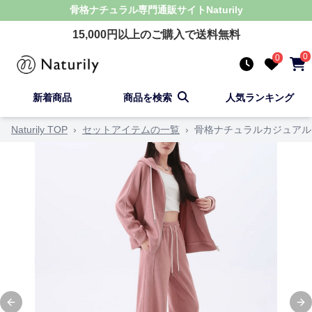
骨格ナチュラル
専門通販サイト
Naturily
15,000
円以上のご購入で送料無料
0
0
新着商品
商品を検索
人気ランキング
Naturily TOP
›
セットアイテムの一覧
›
骨格ナチュラルカジュアル
Previous slide
Ne