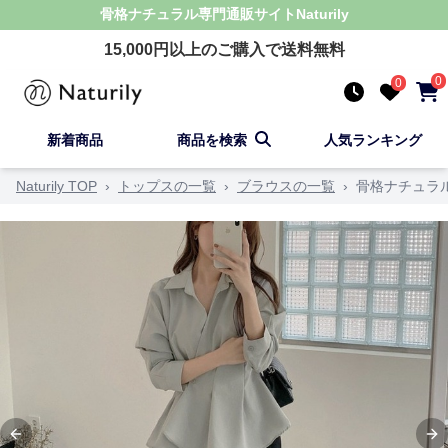
骨格ナチュラル
専門通販サイト
Naturily
15,000
円以上のご購入で送料無料
0
0
新着商品
商品を検索
人気ランキング
Naturily TOP
›
トップスの一覧
›
ブラウスの一覧
›
骨格ナチュラ
Previous slide
Ne