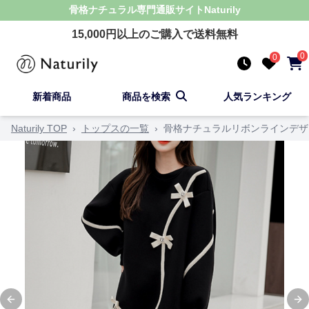
骨格ナチュラル
専門通販サイト
Naturily
15,000
円以上のご購入で送料無料
0
0
新着商品
商品を検索
人気ランキング
Naturily TOP
›
トップスの一覧
›
骨格ナチュラルリボンラインデザ
Previous slide
Ne