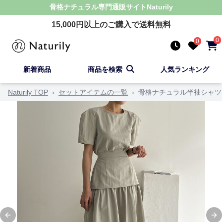
骨格ナチュラル
専門通販サイト
Naturily
15,000
円以上のご購入で送料無料
0
0
新着商品
商品を検索
人気ランキング
Naturily TOP
›
セットアイテムの一覧
›
骨格ナチュラル半袖シャツ
Previous slide
Ne