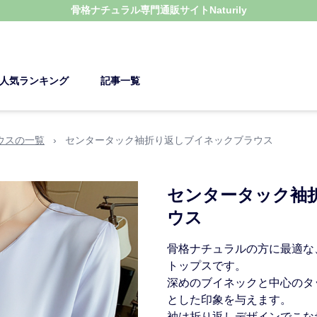
骨格ナチュラル
専門通販サイト
Naturily
人気ランキング
記事一覧
ウスの一覧
›
センタータック袖折り返しブイネックブラウス
センタータック袖
ウス
骨格ナチュラルの方に最適な
トップスです。
深めのブイネックと中心のタ
とした印象を与えます。
袖は折り返しデザインでこな