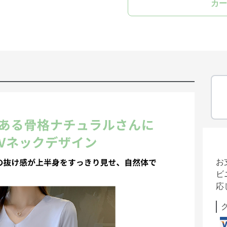
カー
お
ビ
応