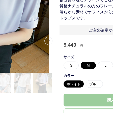
骨格ナチュラルの方のフレー
滑らかな素材でオフィスから
トップスです。
ご注文確定か
Next slide
5,440
円
サイズ
S
M
L
カラー
ホワイト
ブルー
購