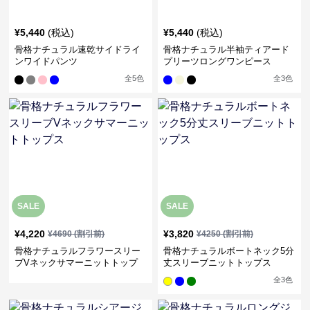
¥
5,440
(税込)
¥
5,440
(税込)
骨格ナチュラル速乾サイドライ
骨格ナチュラル半袖ティアード
ンワイドパンツ
プリーツロングワンピース
全
5
色
全
3
色
SALE
SALE
¥
4,220
¥
3,820
¥
4690
(割引前)
¥
4250
(割引前)
骨格ナチュラルフラワースリー
骨格ナチュラルボートネック5分
ブVネックサマーニットトップ
丈スリーブニットトップス
ス
全
3
色