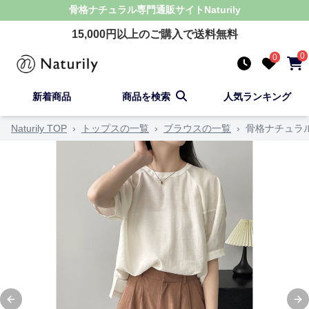
骨格ナチュラル
専門通販サイト
Naturily
15,000
円以上のご購入で送料無料
0
0
新着商品
商品を検索
人気ランキング
Naturily TOP
›
トップスの一覧
›
ブラウスの一覧
›
骨格ナチュラ
Previous slide
Ne