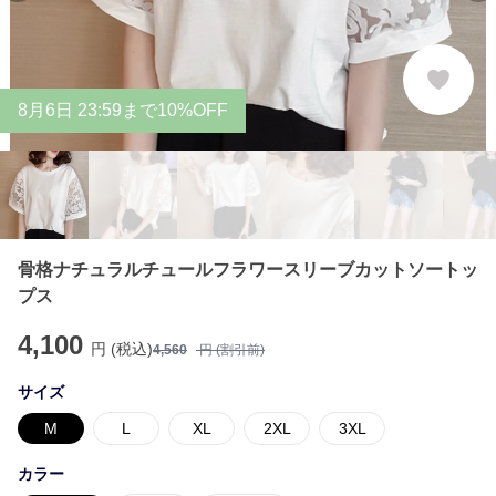
8
月
6
日 23:59まで10%OFF
骨格ナチュラルチュールフラワースリーブカットソートッ
プス
4,100
円 (税込)
4,560
円 (割引前)
サイズ
M
L
XL
2XL
3XL
カラー