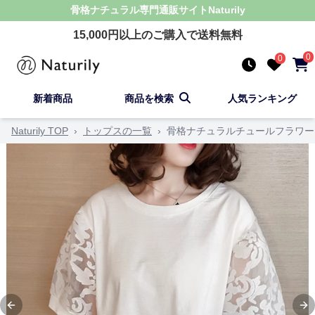
骨格ナチュラル
専門通販サイト
Naturily
15,000
円以上のご購入で送料無料
0
0
新着商品
商品を検索
人気ランキング
Naturily TOP
›
トップスの一覧
›
骨格ナチュラルチュールフラワー
Previous slide
Ne