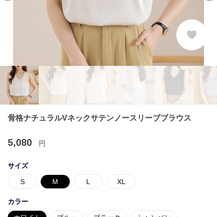
骨格ナチュラルVネックサテンノースリーブブラウス
5,080
円
サイズ
S
M
L
XL
カラー