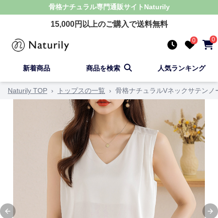
骨格ナチュラル
専門通販サイト
Naturily
15,000
円以上のご購入で送料無料
0
0
新着商品
商品を検索
人気ランキング
Naturily TOP
›
トップスの一覧
›
骨格ナチュラルVネックサテンノ
Previous slide
Ne