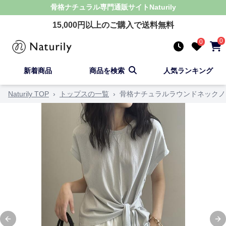
骨格ナチュラル
専門通販サイト
Naturily
15,000
円以上のご購入で送料無料
0
0
新着商品
商品を検索
人気ランキング
Naturily TOP
›
トップスの一覧
›
骨格ナチュラルラウンドネックノ
Previous slide
Ne