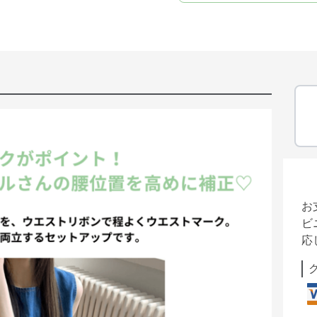
お
ビ
応