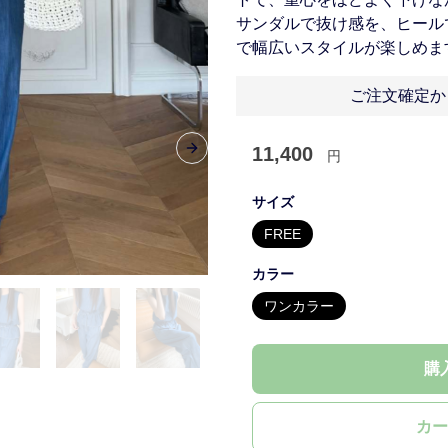
サンダルで抜け感を、ヒール
で幅広いスタイルが楽しめま
ご注文確定か
11,400
円
Next slide
サイズ
FREE
カラー
ワンカラー
購
カー