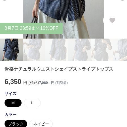
8
月
7
日 23:59まで10%OFF
骨格ナチュラルウエストシェイプストライプトップス
6,350
円 (税込)
7,060
円 (割引前)
サイズ
M
L
カラー
ブラック
ネイビー