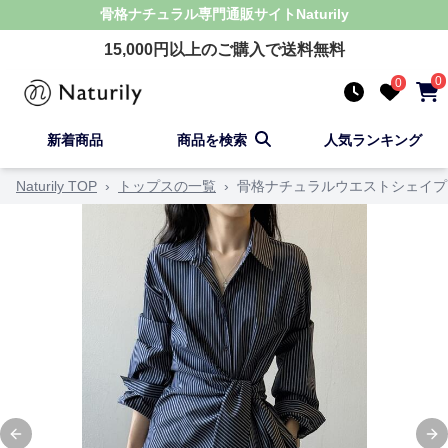
骨格ナチュラル
専門通販サイト
Naturily
15,000
円以上のご購入で送料無料
0
0
新着商品
商品を検索
人気ランキング
Naturily TOP
›
トップスの一覧
›
骨格ナチュラルウエストシェイプ
Previous slide
Ne