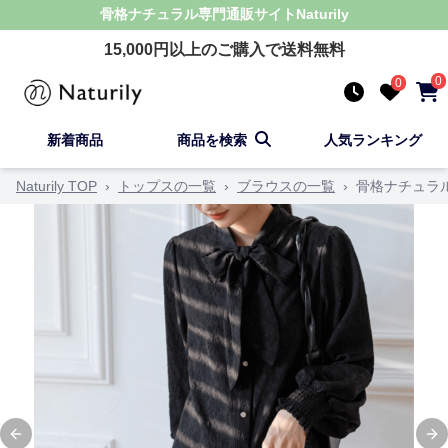
骨格ナチュラル
専門通販サイト
Naturily
15,000
円以上のご購入で送料無料
0
0
新着商品
商品を検索
人気ランキング
Naturily TOP
›
トップスの一覧
›
ブラウスの一覧
›
骨格ナチュラ
Previous slide
Ne