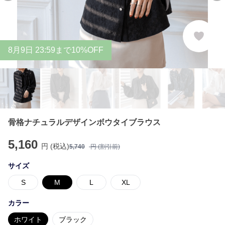
8
月
9
日 23:59まで10%OFF
骨格ナチュラルデザインボウタイブラウス
5,160
円 (税込)
5,740
円 (割引前)
サイズ
S
M
L
XL
カラー
ホワイト
ブラック