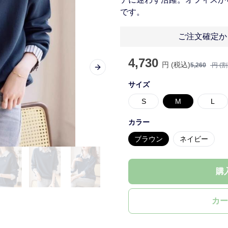
です。
ご注文確定か
4,730
円 (税込)
5,260
円 (
Next slide
サイズ
S
M
L
カラー
ブラウン
ネイビー
購
カー