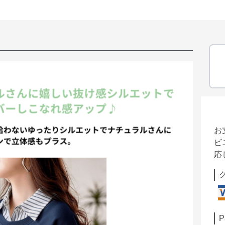
お
ビ
応
P