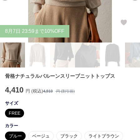
8
月
7
日 23:59まで10%OFF
骨格ナチュラルバルーンスリーブニットトップス
4,410
円 (税込)
4,910
円 (割引前)
サイズ
FREE
カラー
ブルー
ベージュ
ブラック
ライトブラウン