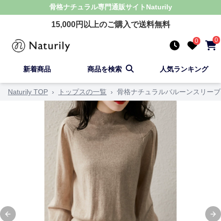
骨格ナチュラル
専門通販サイト
Naturily
15,000
円以上のご購入で送料無料
0
0
新着商品
商品を検索
人気ランキング
Naturily TOP
›
トップスの一覧
›
骨格ナチュラルバルーンスリーブ
Previous slide
Ne