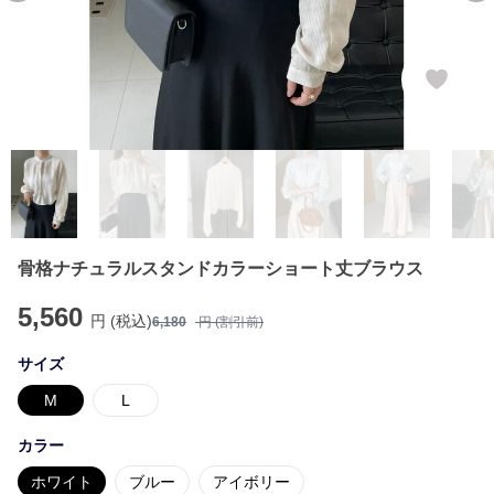
骨格ナチュラルスタンドカラーショート丈ブラウス
5,560
円 (税込)
6,180
円 (割引前)
サイズ
M
L
カラー
ホワイト
ブルー
アイボリー