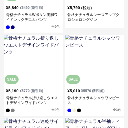
¥
5,840
¥
5,790
(税込)
¥
6490
(割引前)
骨格ナチュラルWボタン美脚ワ
骨格ナチュラルレースアップク
イドレックデニムパンツ
ロシェロングジレ
全
2
色
SALE
SALE
¥
5,190
¥
5,010
¥
5770
(割引前)
¥
5570
(割引前)
骨格ナチュラル折り返しウエス
骨格ナチュラルシャツワンピー
トデザインワイドパンツ
ス
全
2
色
全
3
色