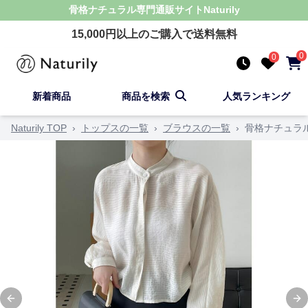
骨格ナチュラル
専門通販サイト
Naturily
15,000
円以上のご購入で送料無料
0
0
新着商品
商品を検索
人気ランキング
Naturily TOP
›
トップスの一覧
›
ブラウスの一覧
›
骨格ナチュラ
Previous slide
Ne