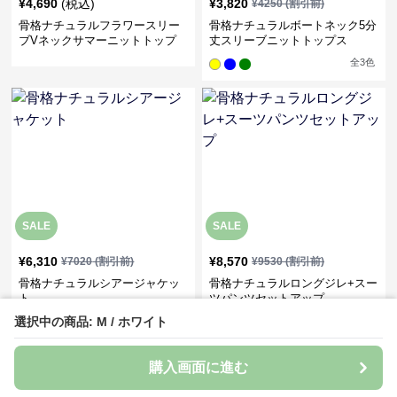
¥
4,690
(税込)
¥
3,820
¥
4250
(割引前)
骨格ナチュラルフラワースリー
骨格ナチュラルボートネック5分
ブVネックサマーニットトップ
丈スリーブニットトップス
ス
全
3
色
SALE
SALE
¥
6,310
¥
8,570
¥
7020
(割引前)
¥
9530
(割引前)
骨格ナチュラルシアージャケッ
骨格ナチュラルロングジレ+スー
ト
ツパンツセットアップ
選択中の商品: M / ホワイト
全
2
色
全
3
色
購入画面に進む
›
人気アイテム一覧へ