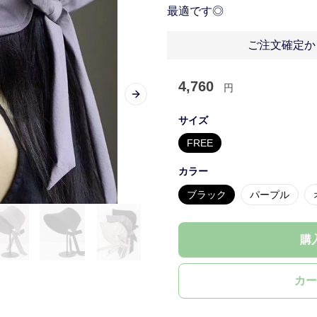
最適です◎
ご注文確定か
4,760
円
Next slide
サイズ
FREE
カラー
ブラック
パープル
購
カー