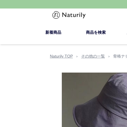
新着商品
商品を検索
Naturily TOP
›
その他の一覧
›
骨格ナ