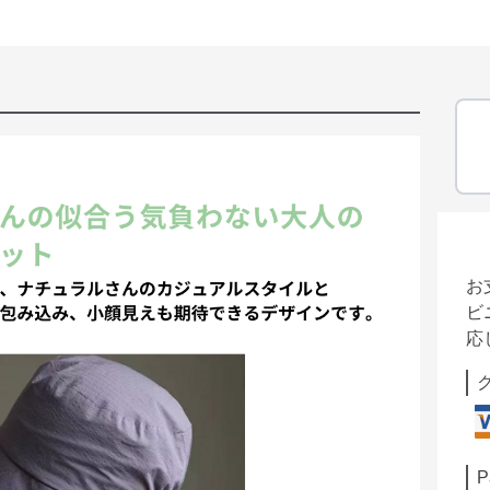
お
ビ
応
P