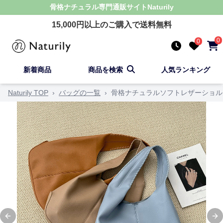
骨格ナチュラル
専門通販サイト
Naturily
15,000
円以上のご購入で送料無料
0
0
新着商品
商品を検索
人気ランキング
Naturily TOP
›
バッグの一覧
›
骨格ナチュラルソフトレザーショル
Previous slide
Ne