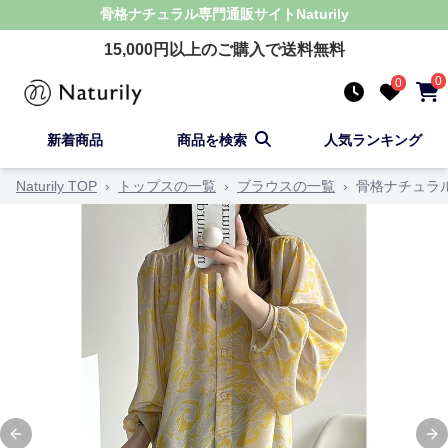
骨格ナチュラル
専門通販サイト
Naturily
15,000
円以上のご購入で送料無料
0
0
新着商品
商品を検索
人気ランキング
Naturily TOP
›
トップスの一覧
›
ブラウスの一覧
›
骨格ナチュラ
Previous slide
Ne