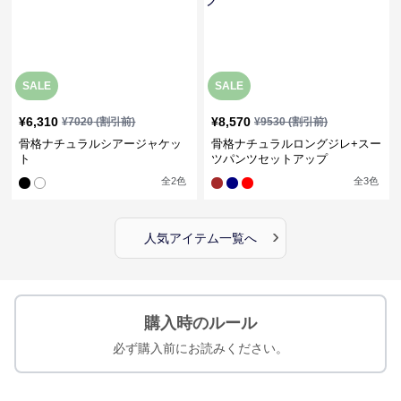
SALE
SALE
¥
6,310
¥
8,570
¥
7020
(割引前)
¥
9530
(割引前)
骨格ナチュラルシアージャケッ
骨格ナチュラルロングジレ+スー
ト
ツパンツセットアップ
全
2
色
全
3
色
›
人気アイテム一覧へ
購入時のルール
必ず購入前にお読みください。