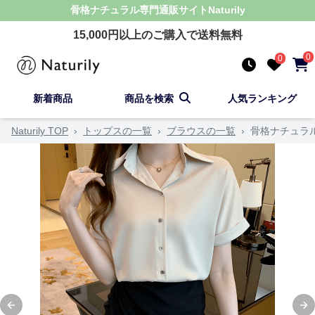
骨格ナチュラル
専門通販サイト
Naturily
15,000
円以上のご購入で送料無料
0
0
新着商品
商品を検索
人気ランキング
Naturily TOP
›
トップスの一覧
›
ブラウスの一覧
›
骨格ナチュラ
Previous slide
Ne