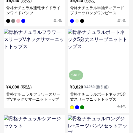
¥
5,440
(税込)
¥
5,440
(税込)
骨格ナチュラル速乾サイドライ
骨格ナチュラル半袖ティアード
ンワイドパンツ
プリーツロングワンピース
全
5
色
全
3
色
SALE
¥
4,690
(税込)
¥
3,820
¥
4250
(割引前)
骨格ナチュラルフラワースリー
骨格ナチュラルボートネック5分
ブVネックサマーニットトップ
丈スリーブニットトップス
ス
全
3
色