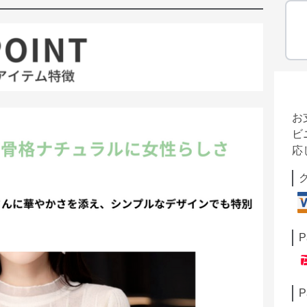
お
ビ
応
P
P