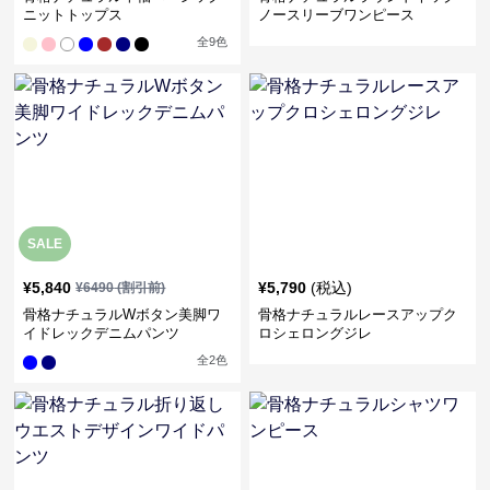
ニットトップス
ノースリーブワンピース
全
9
色
SALE
¥
5,840
¥
5,790
(税込)
¥
6490
(割引前)
骨格ナチュラルWボタン美脚ワ
骨格ナチュラルレースアップク
イドレックデニムパンツ
ロシェロングジレ
全
2
色