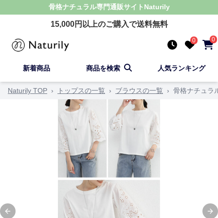
骨格ナチュラル
専門通販サイト
Naturily
15,000
円以上のご購入で送料無料
0
0
新着商品
商品を検索
人気ランキング
Naturily TOP
›
トップスの一覧
›
ブラウスの一覧
›
骨格ナチュラ
Previous slide
Ne