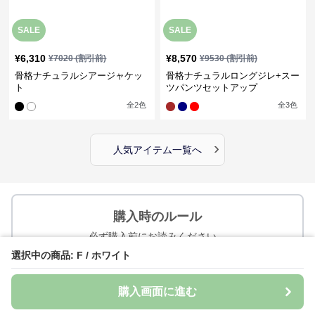
SALE
SALE
¥
6,310
¥
8,570
¥
7020
(割引前)
¥
9530
(割引前)
骨格ナチュラルシアージャケッ
骨格ナチュラルロングジレ+スー
ト
ツパンツセットアップ
全
2
色
全
3
色
›
人気アイテム一覧へ
購入時のルール
必ず購入前にお読みください。
選択中の商品: F / ホワイト
ご注文確定から7~28日でお届け予定
購入画面に進む
送料は1注文あたり
1000
円かかります