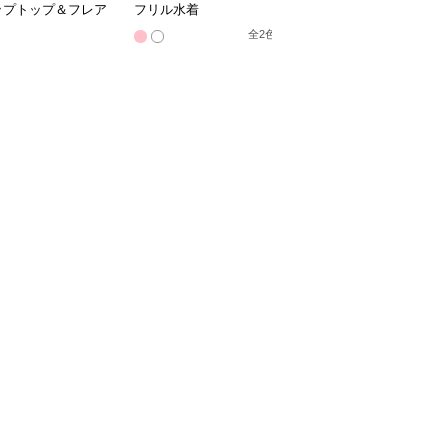
ップトップ＆フレア
フリル水着
フショルワンピース水着
ートセット
全
2
色
全
2
色