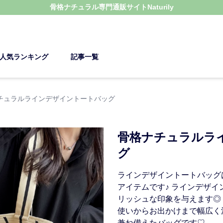
骨格ナチュラル
専門通販サイト
Naturily
人気ランキング
記事一覧
チュラルラインデザイントートバッグ
骨格ナチュラルラ
グ
ラインデザイントートバッグ
アイテムです♪ ラインデザ
リッシュな印象を与えます◎
使いからお出かけまで幅広く
兼ね備えたバッグです♡