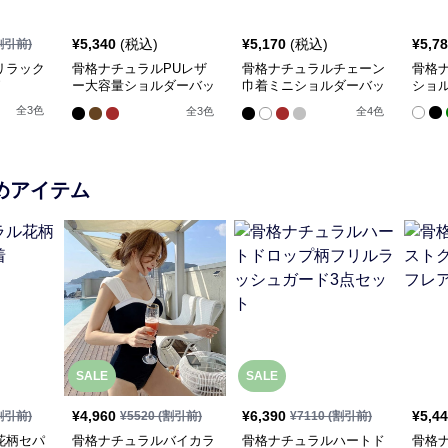
¥
5,340
(税込)
¥
5,170
(税込)
¥
5,7
割引前)
リラック
骨格ナチュラルPUレザ
骨格ナチュラルチェーン
骨格
ー大容量ショルダーバッ
巾着ミニショルダーバッ
ショ
グ
グ
全
3
色
全
3
色
全
4
色
めアイテム
SALE
SALE
¥
4,960
¥
6,390
¥
5,4
割引前)
¥
5520
(割引前)
¥
7110
(割引前)
花柄セパ
骨格ナチュラルバイカラ
骨格ナチュラルハートド
骨格