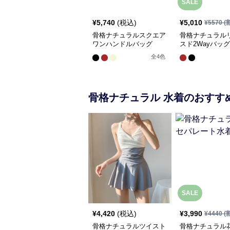
SALE
¥
5,740
(税込)
¥
5,010
¥
5570
(
骨格ナチュラルスクエア
骨格ナチュラル
ワンハンドルバッグ
スド2Wayバッグ
全
4
色
骨格ナチュラル
水着
のおすす
SALE
¥
4,420
(税込)
¥
3,990
¥
4440
(
骨格ナチュラルツイスト
骨格ナチュラル