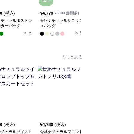
SALE
80
(税込)
¥
4,770
¥
4,730
(税込)
¥
5300
(割引前)
ナチュラルボストン
骨格ナチュラルサコッシ
骨格ナチュラルレザーシ
ルダーバッグ
ュバッグ
ョルダーバッグ
全
3
色
全
5
色
全
3
色
もっと見る
人
40
(税込)
¥
4,780
(税込)
¥
5,520
(税込)
ナチュラルツイスト
骨格ナチュラルフロント
骨格ナチュラル2wayオ