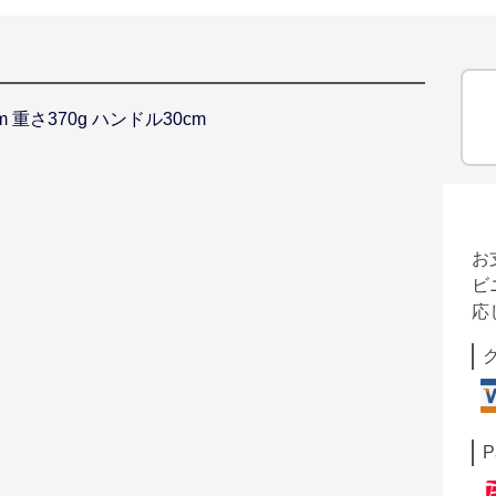
m 重さ370g ハンドル30cm
お
ビ
応
P