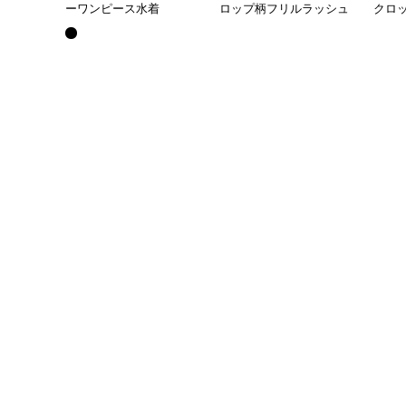
ーワンピース水着
ロップ柄フリルラッシュ
クロ
ガード3点セット
スカ