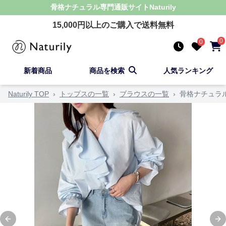
骨格ナチュラル
専門通販サイト
Naturily
15,000
円以上のご購入で送料無料
0
0
新着商品
商品を検索
人気ランキング
Naturily TOP
›
トップスの一覧
›
ブラウスの一覧
›
骨格ナチュラ
Previous slide
Ne