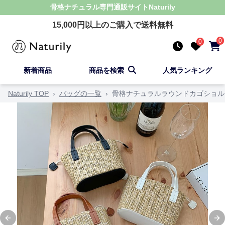
骨格ナチュラル
専門通販サイト
Naturily
15,000
円以上のご購入で送料無料
0
0
新着商品
商品を検索
人気ランキング
Naturily TOP
›
バッグの一覧
›
骨格ナチュラルラウンドカゴショル
Previous slide
Ne