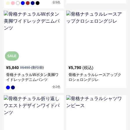
全
9
色
SALE
¥
5,840
¥
5,790
(税込)
¥
6490
(割引前)
骨格ナチュラルWボタン美脚ワ
骨格ナチュラルレースアップク
イドレックデニムパンツ
ロシェロングジレ
全
2
色