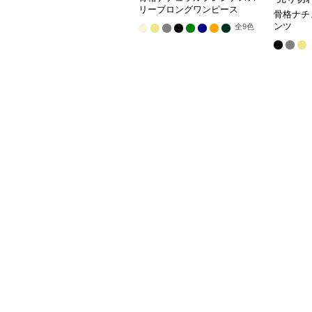
リーブロングワンピース
骨格ナチ
ンツ
全
9
色