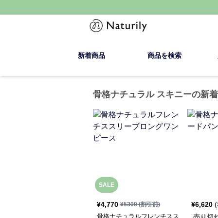
新着商品
商品を検索
骨格ナチュラル スキニーの新
SALE
¥
4,770
¥
6,620
¥
5300
(割引前)
骨格ナチュラルフレンチスス
売り切