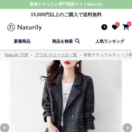
骨格ナチュラル
専門通販サイト
Naturily
15,000
円以上のご購入で送料無料
0
0
新着商品
商品を検索
人気ランキング
Naturily TOP
›
アウター/コートの一覧
›
骨格ナチュラルチェック
Previous slide
Ne