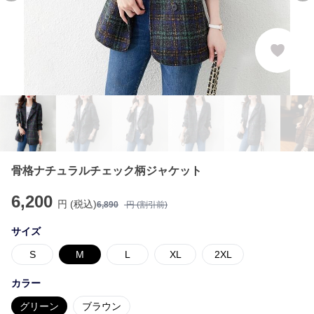
骨格ナチュラルチェック柄ジャケット
6,200
円 (税込)
6,890
円 (割引前)
サイズ
S
M
L
XL
2XL
カラー
グリーン
ブラウン