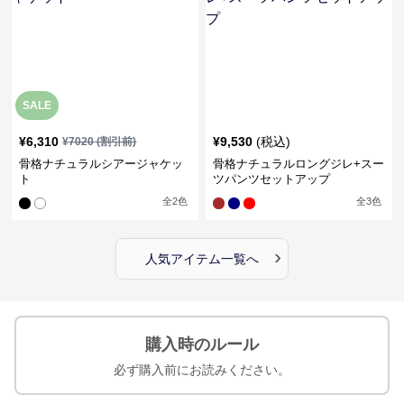
SALE
¥
6,310
¥
9,530
(税込)
¥
7020
(割引前)
骨格ナチュラルシアージャケッ
骨格ナチュラルロングジレ+スー
ト
ツパンツセットアップ
全
2
色
全
3
色
›
人気アイテム一覧へ
購入時のルール
必ず購入前にお読みください。