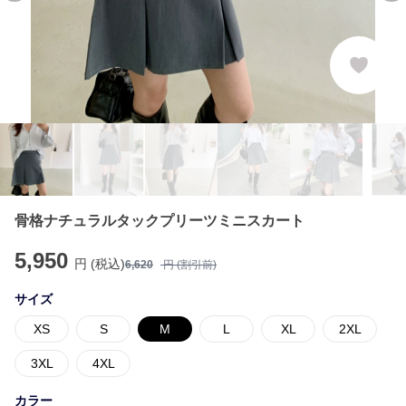
骨格ナチュラルタックプリーツミニスカート
5,950
円 (税込)
6,620
円 (割引前)
サイズ
XS
S
M
L
XL
2XL
3XL
4XL
カラー