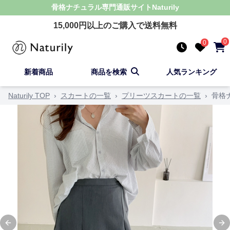
骨格ナチュラル
専門通販サイト
Naturily
15,000
円以上のご購入で送料無料
0
0
新着商品
商品を検索
人気ランキング
Naturily TOP
›
スカートの一覧
›
プリーツスカートの一覧
›
骨格
Previous slide
Ne