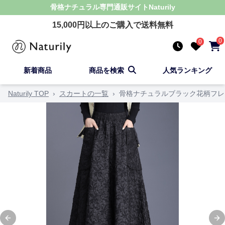
骨格ナチュラル
専門通販サイト
Naturily
15,000
円以上のご購入で送料無料
0
0
新着商品
商品を検索
人気ランキング
Naturily TOP
›
スカートの一覧
›
骨格ナチュラルブラック花柄フレ
Previous slide
Ne