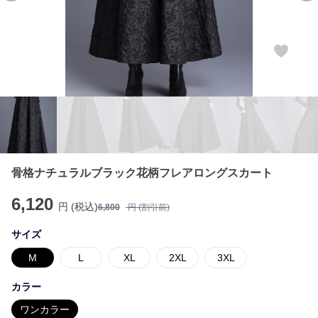
骨格ナチュラルブラック花柄フレアロングスカート
6,120
円 (税込)
6,800
円 (割引前)
サイズ
M
L
XL
2XL
3XL
カラー
ワンカラー