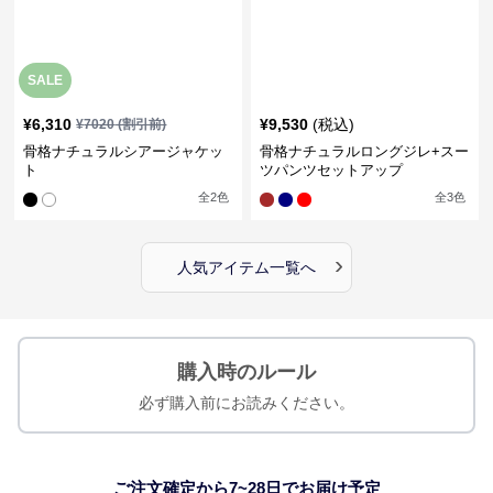
SALE
¥
6,310
¥
9,530
(税込)
¥
7020
(割引前)
骨格ナチュラルシアージャケッ
骨格ナチュラルロングジレ+スー
ト
ツパンツセットアップ
全
2
色
全
3
色
›
人気アイテム一覧へ
購入時のルール
必ず購入前にお読みください。
ご注文確定から7~28日でお届け予定