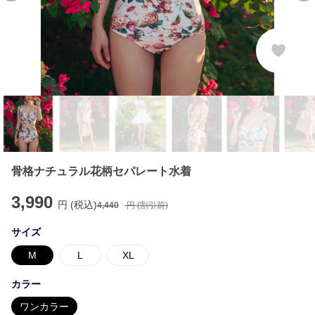
骨格ナチュラル花柄セパレート水着
3,990
円 (税込)
4,440
円 (割引前)
サイズ
M
L
XL
カラー
ワンカラー