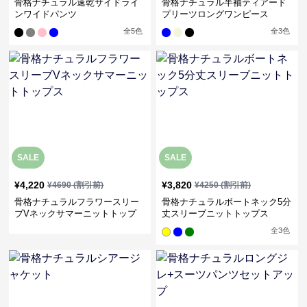
骨格ナチュラル速乾サイドライ
骨格ナチュラル半袖ティアード
ンワイドパンツ
プリーツロングワンピース
全
5
色
全
3
色
SALE
SALE
¥
4,220
¥
3,820
¥
4690
(割引前)
¥
4250
(割引前)
骨格ナチュラルフラワースリー
骨格ナチュラルボートネック5分
ブVネックサマーニットトップ
丈スリーブニットトップス
ス
全
3
色