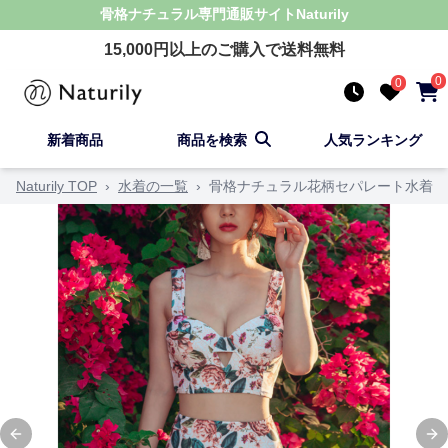
骨格ナチュラル
専門通販サイト
Naturily
15,000
円以上のご購入で送料無料
0
0
新着商品
商品を検索
人気ランキング
Naturily TOP
›
水着の一覧
›
骨格ナチュラル花柄セパレート水着
Previous slide
Ne