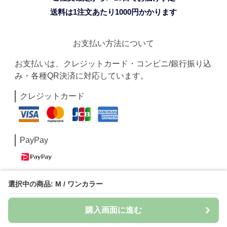
送料は1注文あたり
1000
円かかります
お支払い方法について
お支払いは、クレジットカード・コンビニ/銀行振り込
み・各種QR決済に対応しています。
クレジットカード
PayPay
Paidy
選択中の商品: M / ワンカラー
購入画面に進む
コンビニ/銀行振込