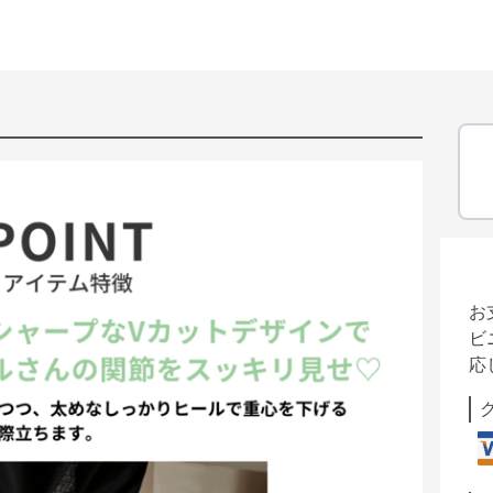
お
ビ
応