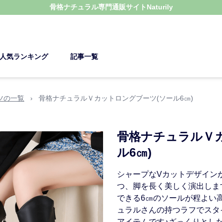
骨格ナチュラル
専門通販サイト
Naturily
人気ランキング
記事一覧
ツの一覧
›
骨格ナチュラルＶカットロングブーツ(ソール6㎝)
骨格ナチュラルＶ
ル6㎝)
シャープなVカットデザイン
つ、脚を長く美しく演出しま
できる6㎝のソールが程よい
ュラルさんの持つラフでスタ
アイテムです♪ざっくりとし