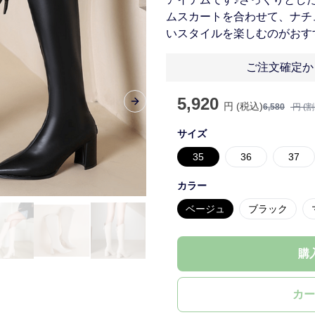
ムスカートを合わせて、ナチ
いスタイルを楽しむのがおす
ご注文確定か
5,920
円 (税込)
Next slide
6,580
円 (
サイズ
35
36
37
カラー
ベージュ
ブラック
購
カー